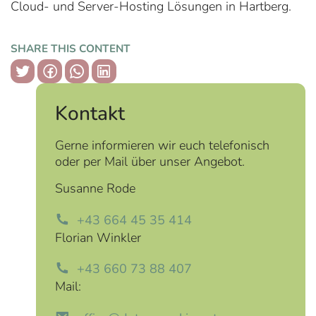
Cloud- und Server-Hosting Lösungen in Hartberg.
SHARE THIS CONTENT
copy link
Kontakt
Gerne informieren wir euch telefonisch
oder per Mail über unser Angebot.
Susanne Rode
+43 664 45 35 414
Florian Winkler
+43 660 73 88 407
Mail: