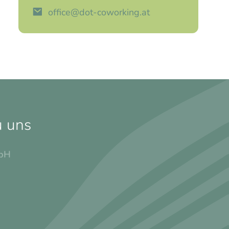
office@dot-coworking.at
u uns
bH