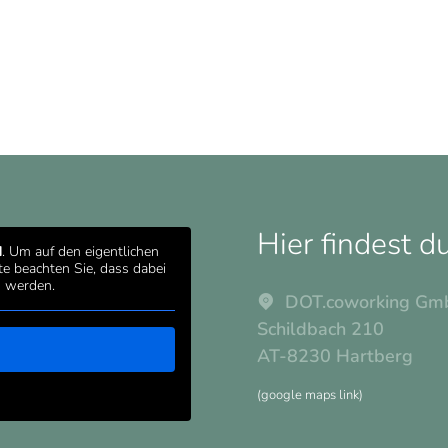
Hier findest d
d
. Um auf den eigentlichen
tte beachten Sie, dass dabei
n werden.
DOT.coworking Gm
Schildbach 210
AT-8230 Hartberg
(google maps link)