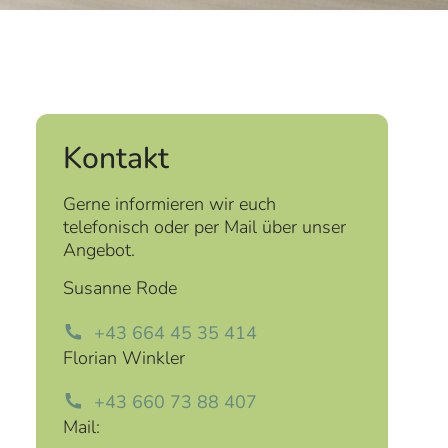
Kontakt
Gerne informieren wir euch
telefonisch oder per Mail über unser
Angebot.
Susanne Rode
+43 664 45 35 414
Florian Winkler
+43 660 73 88 407
Mail: