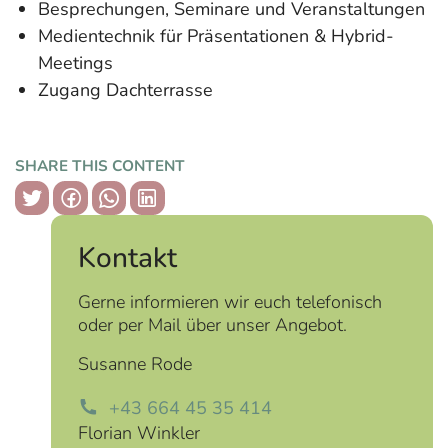
Besprechungen, Seminare und Veranstaltungen
Medientechnik für Präsentationen & Hybrid-
Meetings
Zugang Dachterrasse
SHARE THIS CONTENT
copy link
Kontakt
Gerne informieren wir euch telefonisch
oder per Mail über unser Angebot.
Susanne Rode
+43 664 45 35 414
Florian Winkler