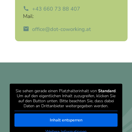
+43 660 73 88 407
Mail:
office@dot-coworking.at
Sie sehen gerade einen Platzhalterinhalt von
Standard
.
Um auf den eigentlichen Inhalt zuzugreifen, klicken Sie
auf den Button unten. Bitte beachten Sie, dass dabei
Daten an Drittanbieter weitergegeben werden.
Inhalt entsperren
Weitere Informationen