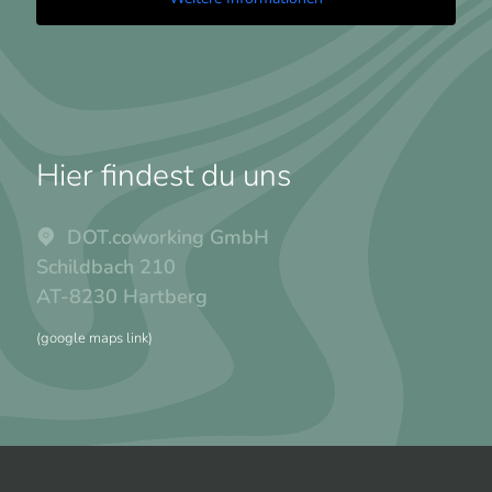
Hier findest du uns
DOT.coworking GmbH
Schildbach 210
AT-8230 Hartberg
(google maps link)