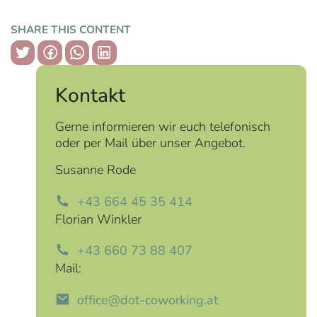
SHARE THIS CONTENT
copy link
Kontakt
Gerne informieren wir euch telefonisch
oder per Mail über unser Angebot.
Susanne Rode
+43 664 45 35 414
Florian Winkler
+43 660 73 88 407
Mail:
office@dot-coworking.at