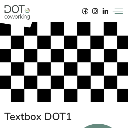
Skip
to
content
Textbox DOT1