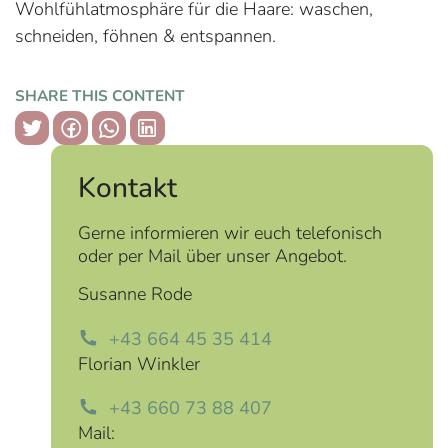
Wohlfühlatmosphäre für die Haare: waschen,
schneiden, föhnen & entspannen.
SHARE THIS CONTENT
copy link
Kontakt
Gerne informieren wir euch telefonisch
oder per Mail über unser Angebot.
Susanne Rode
+43 664 45 35 414
Florian Winkler
+43 660 73 88 407
Mail: